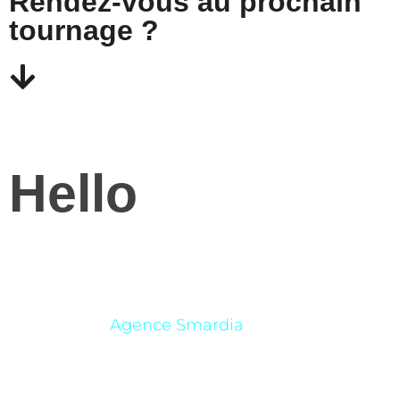
Rendez-vous au prochain
tournage ?
H
e
l
l
o
Vidéaste & Directeur artistique
📍 Paris – Mobile dans toute la France.
Fondateur –
Agence Smardia
✆
+33 7 60 22 42 88
✉ eyk@eykfrance.com