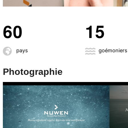
6
0
1
5
pays
goémoniers
Photographie