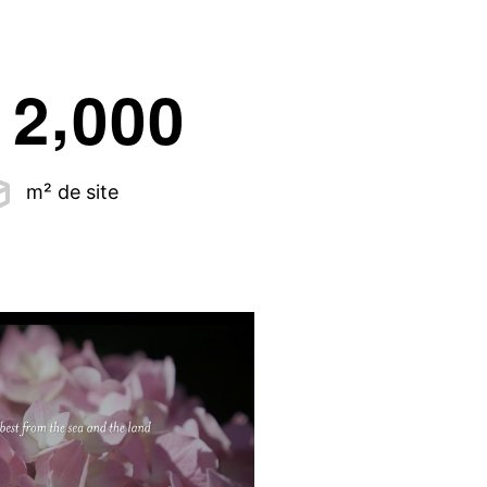
,
1
2
0
0
0
m² de site