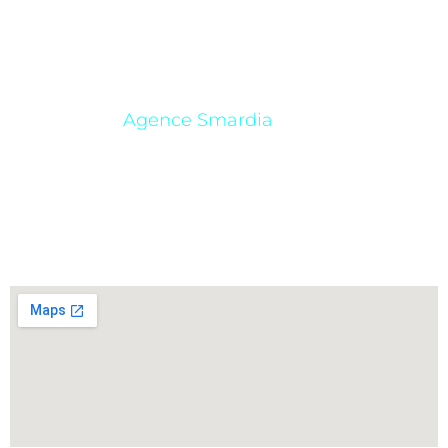
Vidéaste & Directeur artistique
📍 Paris – Mobile dans toute la France.
Fondateur –
Agence Smardia
✆
+33 7 60 22 42 88
✉ eyk@eykfrance.com