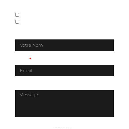
Devis
Renseignement
Nom / Prénom
Email
Message