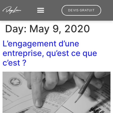
DEVIS GRATUIT
Day:
May 9, 2020
L’engagement d’une
entreprise, qu’est ce que
c’est ?